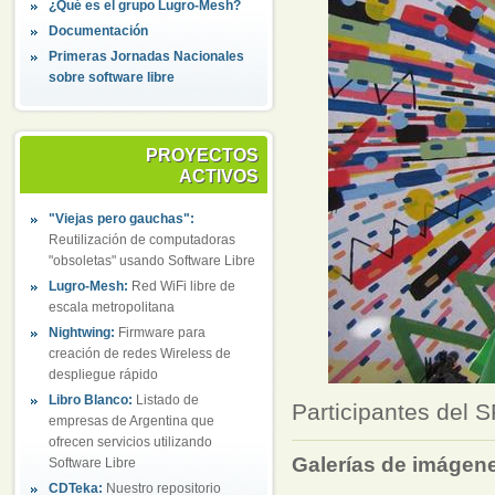
¿Qué es el grupo Lugro-Mesh?
Documentación
Primeras Jornadas Nacionales
sobre software libre
PROYECTOS
ACTIVOS
"Viejas pero gauchas":
Reutilización de computadoras
"obsoletas" usando Software Libre
Lugro-Mesh:
Red WiFi libre de
escala metropolitana
Nightwing:
Firmware para
creación de redes Wireless de
despliegue rápido
Libro Blanco:
Listado de
Participantes del 
empresas de Argentina que
ofrecen servicios utilizando
Galerías de imágen
Software Libre
CDTeka:
Nuestro repositorio